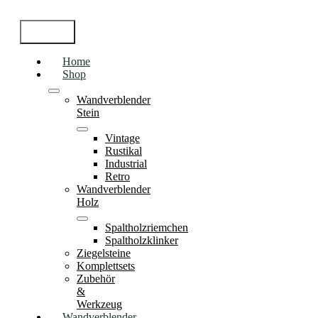
Skip
to
Toggle
content
Navigation
Home
Shop
Wandverblender
Stein
Vintage
Rustikal
Industrial
Retro
Wandverblender
Holz
Spaltholzriemchen
Spaltholzklinker
Ziegelsteine
Komplettsets
Zubehör
&
Werkzeug
Wandverblender