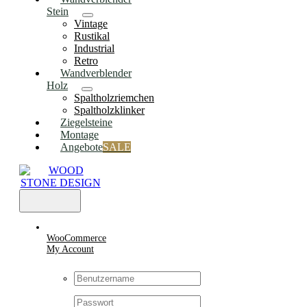
Stein
Vintage
Rustikal
Industrial
Retro
Wandverblender
Holz
Spaltholzriemchen
Spaltholzklinker
Ziegelsteine
Montage
Angebote
SALE
Toggle
Navigation
WooCommerce
My Account
Username:
Passwort: