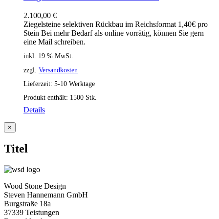
2.100,00
€
Ziegelsteine selektiven Rückbau im Reichsformat 1,40€ pro
Stein Bei mehr Bedarf als online vorrätig, können Sie gern
eine Mail schreiben.
inkl. 19 % MwSt.
zzgl.
Versandkosten
Lieferzeit:
5-10 Werktage
Produkt enthält: 1500
Stk.
Details
Close
×
product
quick
Titel
view
Wood Stone Design
Steven Hannemann GmbH
Burgstraße 18a
37339 Teistungen